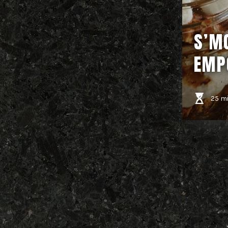
S’M
EMP
25 m