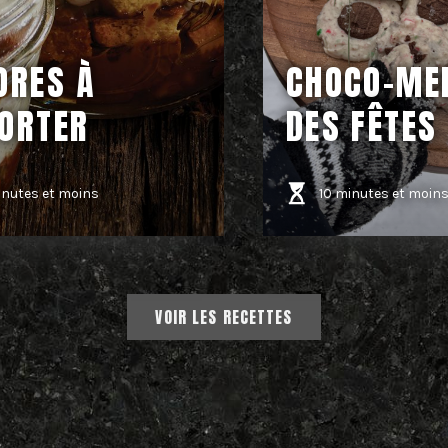
ORES À
CHOCO-ME
ORTER
DES FÊTES
inutes et moins
10 minutes et moin
VOIR LES RECETTES