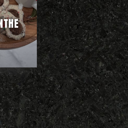
NTHE
s